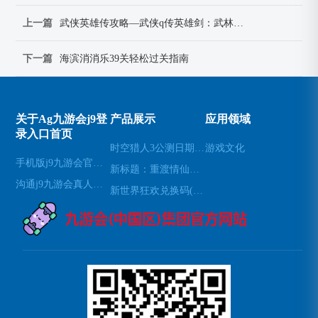
上一篇
武侠英雄传攻略—武侠q传英雄剑：武林秘籍：英雄传攻略大全
下一篇
海滨消消乐39关轻松过关指南
关于Ag九游会j9登
产品展示
应用领域
录入口首页
时空猎人3公测日期已确定(时空猎人3公测日期确定为下月，玩法和剧情曝光)
游戏文化
手机版j9九游会官网登录
新标题：重渡情仙：一款神剑之恋的游戏推荐(重渡情仙：探索神剑之恋的游戏魅力)
沟通j9九游会真人第一品牌
新世界狂欢兑换码(新世界狂欢：获取兑换码的方法)