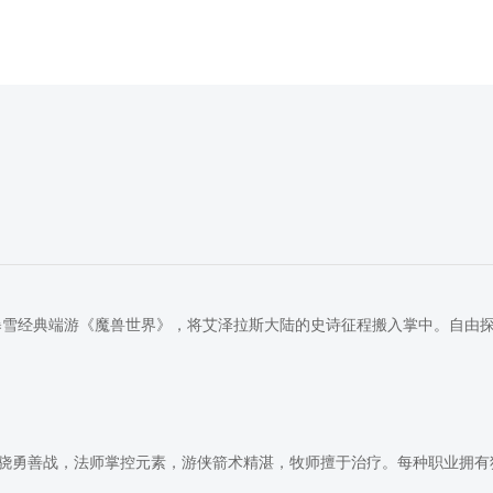
于暴雪经典端游《魔兽世界》，将艾泽拉斯大陆的史诗征程搬入掌中。自由
骁勇善战，法师掌控元素，游侠箭术精湛，牧师擅于治疗。每种职业拥有