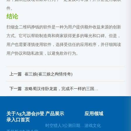
件。
结论
扫烟盒二维码挣钱的软件是一种为用户提供额外收益来源的创新
方式。它可以帮助制造商和商家获得更多的曝光和口碑。但是，
用户也需要谨慎使用软件，选择受信任的应用程序，并仔细阅读
用户协议和隐私政策，以避免欺诈行为。
上一篇
崔三娘(崔三娘之殉情传奇)
下一篇
攻略蜀汉传卧龙篇，完成不一样的三国历程(蜀汉传卧龙篇：颠覆三国局势的重要一步)
关于Ag九游会j9登
产品展示
应用领域
录入口首页
时空猎人3公测日期已确定(时空猎人3公测日期确定为下月，玩法和剧情曝光)
游戏文化