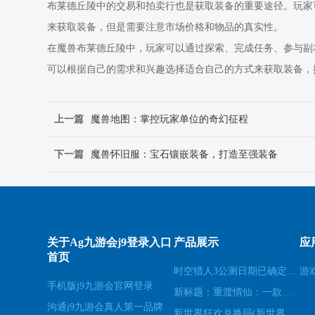
布莱德丘陵中的交易和拍卖行也是获取装备的重要途径。玩家
来获取装备，但是需要注意市场价格和物品的真实性。
在魔兽布莱德丘陵中，玩家可以通过探索、完成任务、参与副
可以根据自己的需求和兴趣选择适合自己的方式来获取装备，
上一篇
魔兽地图：掌控玩家单位的奇幻征程
下一篇
魔兽怀旧服：宝石镶嵌装备，打造至强装备
关于Ag九游会j9登录入口
产品展示
应
首页
时空猎人3公测日期已确定(时空猎人3公测日期确定为下月，玩法和剧情曝光)
游
手机版j9九游会官网登录
新标题：重渡情仙：一款神剑之恋的游戏推荐(重渡情仙：探索神剑之恋的游戏魅力)
沟通j9九游会真人第一品牌
新世界狂欢兑换码(新世界狂欢：获取兑换码的方法)